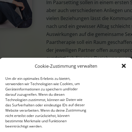
Im Paarsetting sollen in einem ersten
aber auch verschiedenen Anliegen und 
vielen Beziehungen lässt die Kommunik
nach und ein gewisser Alltag schleicht 
Auswirkungen auf die gemeinsame Sexu
Paartherapie soll ein Raum geschaffen
der jeweiligen Partner offen ausgesp
ausdrücklich für eine Beziehung zu ent
Cookie-Zustimmung verwalten
anderes, als eine Beziehung aus Gewoh
wollen.
Um dir ein optimales Erlebnis zu bieten,
verwenden wir Technologien wie Cookies, um
Das Erstgespräch sowie die weitere Ps
Geräteinformationen zu speichern und/oder
der Verschwiegenheit.
darauf zuzugreifen. Wenn du diesen
Technologien zustimmst, können wir Daten wie
das Surfverhalten oder eindeutige IDs auf dieser
Website verarbeiten. Wenn du deine Zustimmung
Zurück zu Home
nicht erteilst oder zurückziehst, können
bestimmte Merkmale und Funktionen
beeinträchtigt werden.