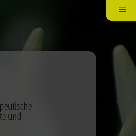
a
apeutische
ete und