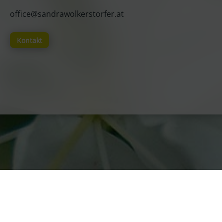
office@sandrawolkerstorfer.at
Kontakt
Impressum