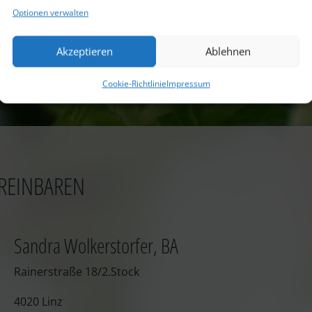
Optionen verwalten
Akzeptieren
Ablehnen
Cookie-Richtlinie
Impressum
REINBAREN
Sandra Wolkerstorfer, BA
Rainerstraße 18/2.Stock
4020 Linz